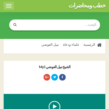
خطب ومحاضرات
Toggle
igation
الرئيسية
علماء ودعاة
نبيل العوضي
الشيخ نبيل العوضي Mp3
00:00