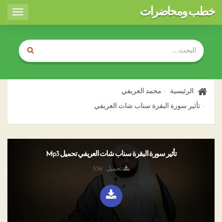
خطب ومحاضرات
Toggle
igation
الرئيسية
محمد العريفي
تأثير سورة البقرة سناب شات العريفي
تأثير سورة البقرة سناب شات العريفي تحميل Mp3
تحميل : 536