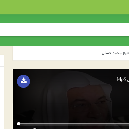
لشيخ محمد حسان
M