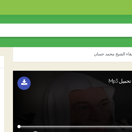
قاء الشيخ محمد حسان
يل Mp3