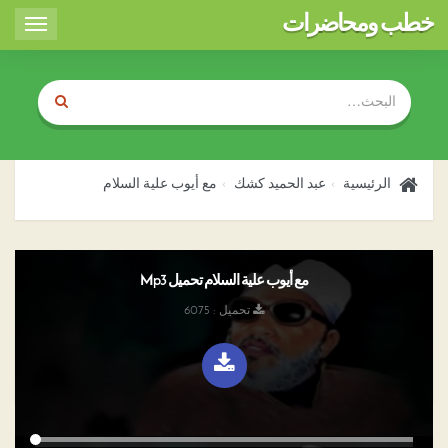
خطب ومحاضرات
Toggle
igation
الرئيسية
عبد الحميد كشك
مع أيوب علية السلام
مع أيوب علية السلام تحميل Mp3
تحميل : 6075