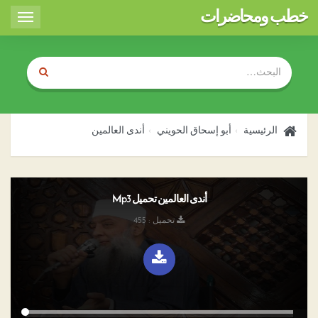
خطب ومحاضرات
Toggle
igation
الرئيسية
أبو إسحاق الحويني
أندى العالمين
أندى العالمين تحميل Mp3
تحميل : 455