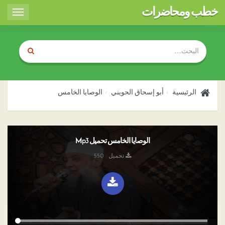
خطب ومحاضرات
Toggle
igation
الرئيسية
أبو إسحاق الحويني
الوصايا الخامس
الوصايا الخامس تحميل Mp3
تحميل : 550