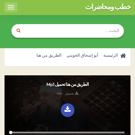
خطب ومحاضرات
Toggle
igation
الرئيسية
أبو إسحاق الحويني
الطريق من هنا
الطريق من هنا تحميل Mp3
تحميل : 496