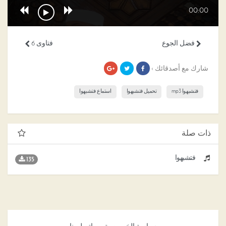
00:00
فضل الجوع
فتاوى 6
شارك مع أصدقائك ›
فتشبهوا mp3
تحميل فتشبهوا
استماع فتشبهوا
ذات صلة
فتشبهوا
135