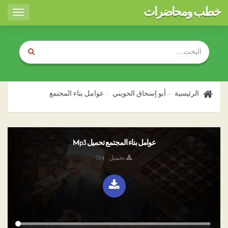
خطب ومحاضرات
Toggle
igation
الرئيسية
أبو إسحاق الحويني
عوامل بناء المجتمع
عوامل بناء المجتمع تحميل Mp3
تحميل : 134