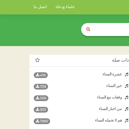
علماء ودعاة
اتصل بنا
ذات صلة
عشرة النساء
436
خير النساء
702
وقفات مع النساء
500
من أخبار النساء
205
هم لا تحمله النساء
7280