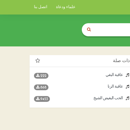
علماء ودعاة
اتصل بنا
ذات صلة
عاقبة البغي
222
عاقبة الزنا
868
الحب البغيض الشيخ
9453