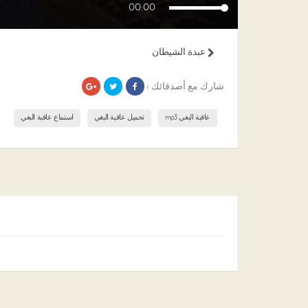
00:00
عبدة الشيطان
شارك مع أصدقائك ›
عاقبة البغي mp3
تحميل عاقبة البغي
استماع عاقبة البغي