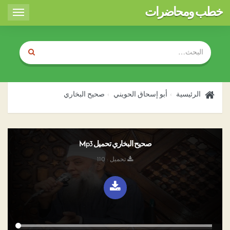
خطب ومحاضرات
Toggle
igation
الرئيسية
أبو إسحاق الحويني
صحيح البخاري
صحيح البخاري تحميل Mp3
تحميل : 110