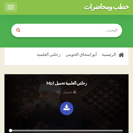
خطب ومحاضرات
Toggle
igation
الرئيسية
أبو إسحاق الحويني
رحلتي العلمية
رحلتي العلمية تحميل Mp3
تحميل : 85