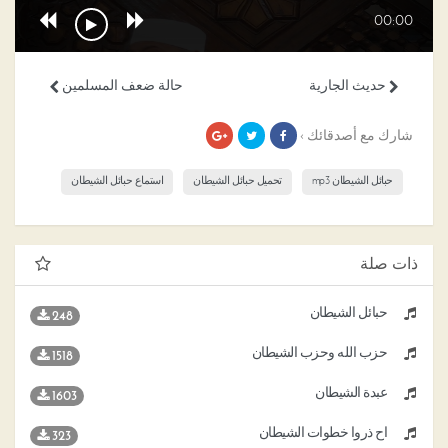
00:00
حديث الجارية
حالة ضعف المسلمين
شارك مع أصدقائك ›
حبائل الشيطان mp3
تحميل حبائل الشيطان
استماع حبائل الشيطان
ذات صلة
حبائل الشيطان
248
حزب الله وحزب الشيطان
1518
عبدة الشيطان
1603
اح ذروا خطوات الشيطان
323