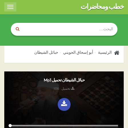
خطب ومحاضرات
Toggle
igation
الرئيسية
أبو إسحاق الحويني
حبائل الشيطان
حبائل الشيطان تحميل Mp3
تحميل : 108