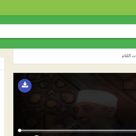
 اللئام