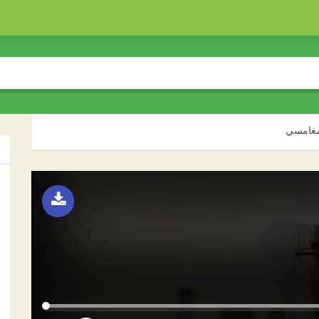
لمغامسي