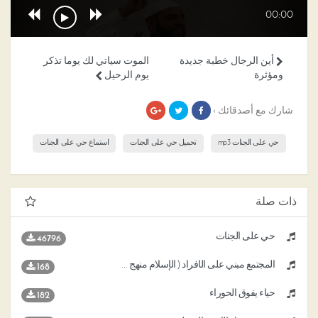
00:00
أين الرجال خطبة جديدة
الموت سياتي لك يوما تذكر
ومؤثرة
يوم الرحيل
شارك مع أصدقائك ›
حي على الجنات mp3
تحميل حي على الجنات
استماع حي على الجنات
ذات صلة
حي على الجنات
46796
المجتمع مبني على الأفراد ( الإسلام منهج حياة )
168
حياء يفوق الحوراء
182