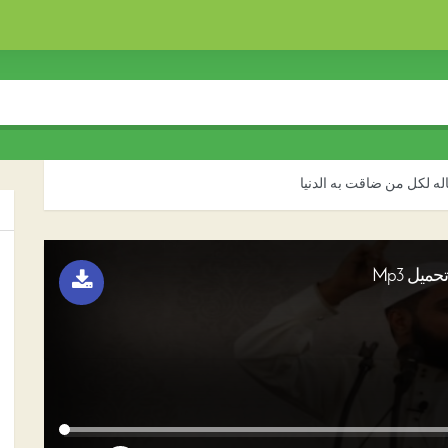
ه لكل من ضاقت به الدنيا
يل Mp3