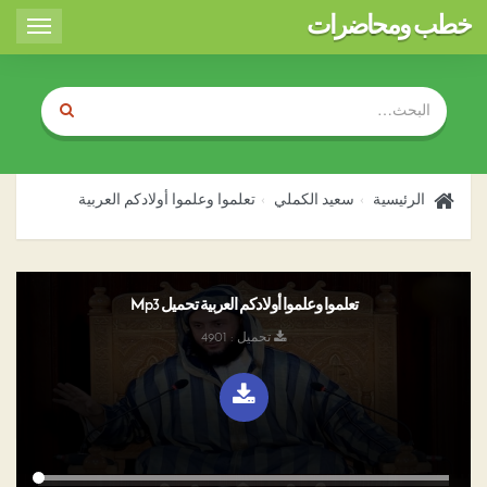
خطب ومحاضرات
Toggle
igation
الرئيسية
سعيد الكملي
تعلموا وعلموا أولادكم العربية
تعلموا وعلموا أولادكم العربية تحميل Mp3
تحميل : 4901