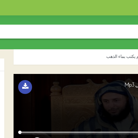
م يكتب بماء الذهب
M