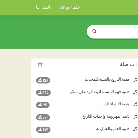
علماء ودعاة
اتصل بنا
ذات صلة
أهمية التاريخ بالنسبة للمحدث
123
أهمية فهم المسلم لدينه الرد على منكري وجود الله والصلاة
532
أهمية الانتماء للدين
211
الأمم المهزومة وأحداث التاريخ
371
أهمية العلم والعمل به
149