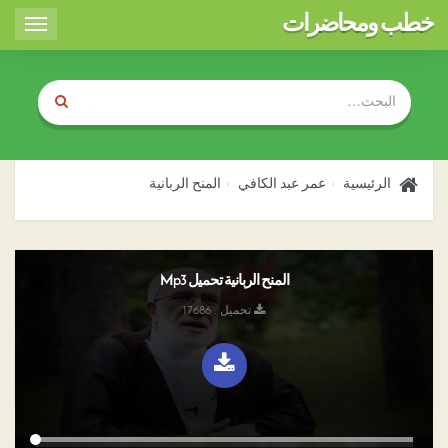
خطب ومحاضرات
Toggle
igation
الرئيسية
عمر عبد الكافي
المنح الربانية
المنح الربانية تحميل Mp3
تحميل : 17686