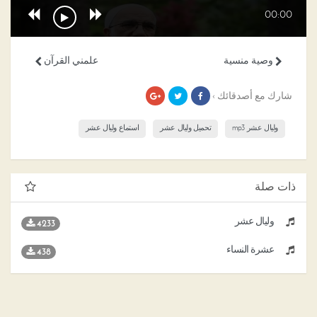
00:00
وصية منسية
علمني القرآن
شارك مع أصدقائك ›
وليال عشر mp3
تحميل وليال عشر
استماع وليال عشر
ذات صلة
وليال عشر
4233
عشرة النساء
438