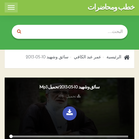
خطب ومحاضرات
Toggle
igation
الرئيسية
عمر عبد الكافي
سائق وشهيد 10-05-2013
سائق وشهيد 10-05-2013 تحميل Mp3
تحميل : 178