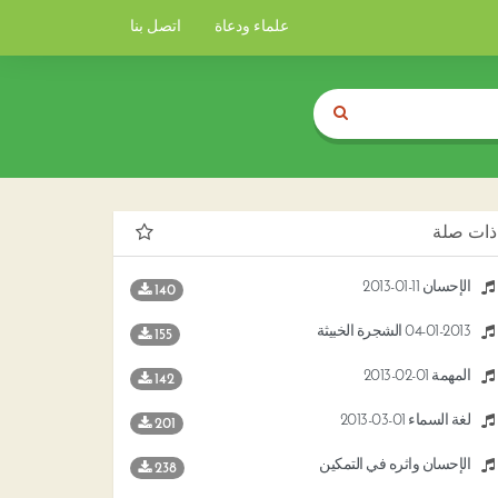
علماء ودعاة
اتصل بنا
ذات صلة
الإحسان 11-01-2013
140
04-01-2013 الشجرة الخبيثة
155
المهمة 01-02-2013
142
لغة السماء 01-03-2013
201
الإحسان وأثره في التمكين
238