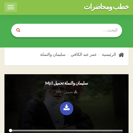
خطب ومحاضرات
Toggle
igation
الرئيسية
عمر عبد الكافي
سليمان والنملة
سليمان والنملة تحميل Mp3
تحميل : 222