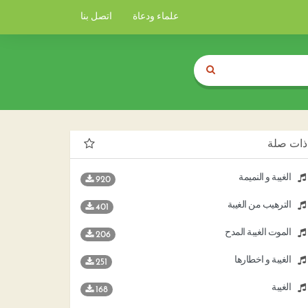
علماء ودعاة
اتصل بنا
ذات صلة
الغيبة و النميمة
920
الترهيب من الغيبة
401
الموت الغيبة المدح
206
الغيبة و أخطارها
251
الغيبة
168