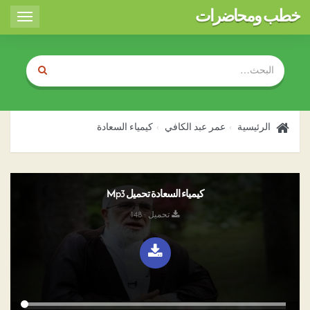
خطب ومحاضرات
Toggle
igation
الرئيسية
عمر عبد الكافي
كيمياء السعادة
كيمياء السعادة تحميل Mp3
تحميل : 148