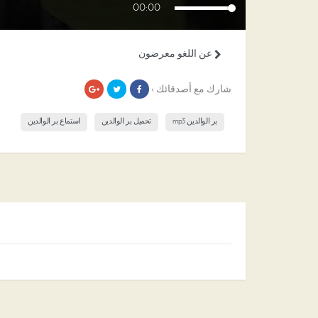
00:00
عن اللغو معرضون
شارك مع أصدقائك ›
بر الوالدين mp3
تحميل بر الوالدين
استماع بر الوالدين