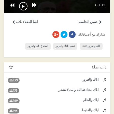
00:00
حسن الخاتمة
انما العقلاء ثلاثة
شارك مع أصدقائك ›
اياك والغرور mp3
تحميل اياك والغرور
استماع اياك والغرور
ذات صلة
اياك والغرور
130
اياك مخادعة الله وانت لا تشعر
138
اياك والظلم
169
اياك والقنوط
125