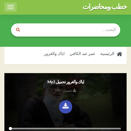
خطب ومحاضرات
Toggle
igation
الرئيسية
عمر عبد الكافي
اياك والغرور
اياك والغرور تحميل Mp3
تحميل : 130