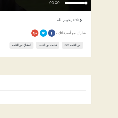
00:00
ثلاثة يحبهم الله
شارك مع أصدقائك ›
نور القلب mp3
تحميل نور القلب
استماع نور القلب