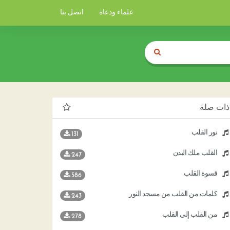
علماء ودعاة
اتصل بنا
ذات صلة
نور القلب
131
القلب ملك البدن
247
قسوة القلب
586
كلمات من القلب من مسجد النور
243
من القلب إلى القلب
278