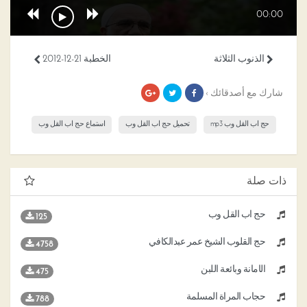
00:00
الذنوب الثلاثة
الخطبة 21-12-2012
شارك مع أصدقائك ›
حج اب القل وب mp3
تحميل حج اب القل وب
استماع حج اب القل وب
ذات صلة
حج اب القل وب
125
حج القلوب الشيخ عمر عبدالكافي
4758
الأمانة وبائعة اللبن
475
حجاب المرأة المسلمة
788