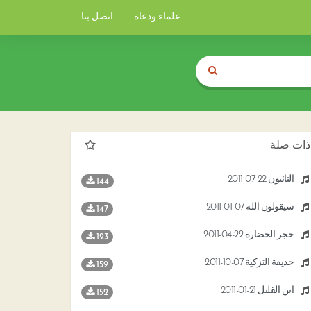
علماء ودعاة
اتصل بنا
ذات صلة
التائبون 22-07-2011
144
سيقولون الله 07-01-2011
147
حجر الحضارة 22-04-2011
123
حديقة التزكية 07-10-2011
159
أين القليل 21-01-2011
152