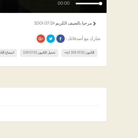
00:00
مرحبا بالضيف الكريم 29-07-2001
شارك مع أصدقائك ›
التائبون 22-07-2011 mp3
تحميل التائبون 22-07-2011
استماع التائبون 22-