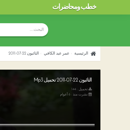
خطب ومحاضرات
الرئيسية
عمر عبد الكافي
التائبون 22-07-2011
التائبون 22-07-2011 تحميل Mp3
تحميل : 144
نشرت منذ : 6 أعوام