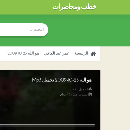
خطب ومحاضرات
الرئيسية
عمر عبد الكافي
هو الله 23-10-2009
هو الله 23-10-2009 تحميل Mp3
تحميل : 123
نشرت منذ : 6 أعوام