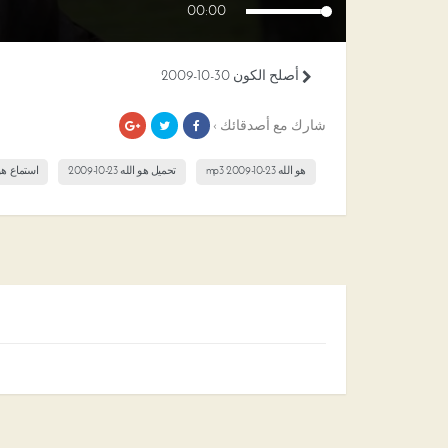
00:00
أصلح الكون 30-10-2009
شارك مع أصدقائك ›
هو الله 23-10-2009 mp3
تحميل هو الله 23-10-2009
استماع هو الله 3