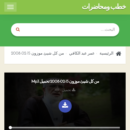
خطب ومحاضرات
Toggle
igation
الرئيسية
عمر عبد الكافي
من كل شيئ موزون 15-02-2008
من كل شيئ موزون 15-02-2008 تحميل Mp3
تحميل : 127