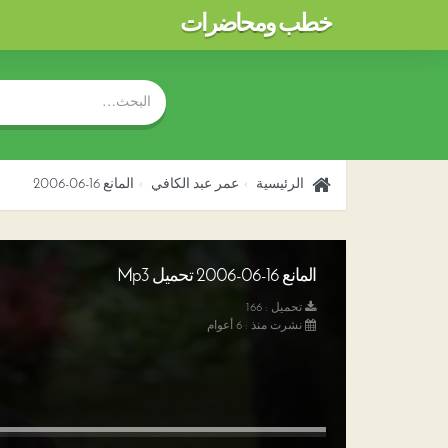
خطب ومحاضرات
الرئيسية
عمر عبد الكافي
المانع 16-06-2006
المانع 16-06-2006 تحميل Mp3
تحميل : 166
نشرت منذ : 6 أعوام