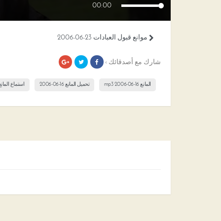
00:00
موانع قبول العبادات 23-06-2006
شارك مع أصدقائك ›
المانع 16-06-2006 mp3
تحميل المانع 16-06-2006
استماع المانع 16-06-06