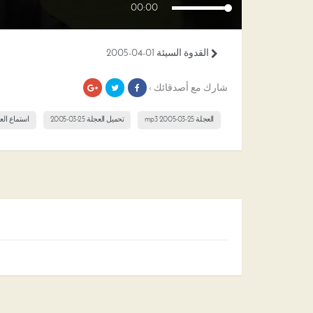
00:00
القدوة السيئة 01-04-2005
شارك مع أصدقائك ›
العجلة 25-03-2005 mp3
تحميل العجلة 25-03-2005
استماع العجلة 25-