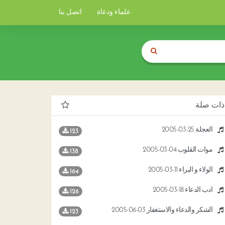
علماء ودعاة
اتصل بنا
ذات صلة
العجلة 25-03-2005
123
موات القلوب 04-03-2005
138
الولاء و البراء 11-03-2005
164
أدب الدعاء 18-03-2005
126
الشكر والدعاء والاستغفار 03-06-2005
123