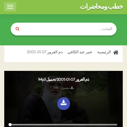
خطب ومحاضرات
Toggle
igation
الرئيسية
عمر عبد الكافي
ذم الغرور 07-01-2005
ذم الغرور 07-01-2005 تحميل Mp3
تحميل : 148