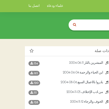
علماء ودعاة
اتصل بنا
ذات صلة
المبشرين بالنار 11-06-2004
154
أين الحياء والرحمة 04-06-2004
165
بادروا بالأعمال السبع 06-08-2004
120
من أدب الإختلاف 05-11-2004
111
الخوف والرجاء 12-11-2004
128