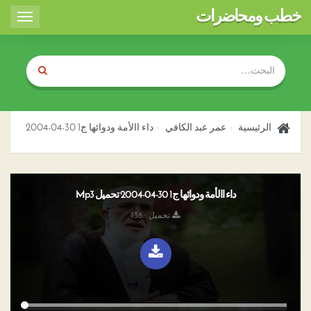
خطب ومحاضرات
Toggle
igation
الرئيسية
عمر عبد الكافي
داء االأمة ودوائها ج1 30-04-2004
داء االأمة ودوائها ج1 30-04-2004 تحميل Mp3
تحميل : 136