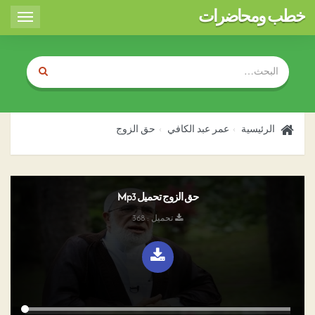
خطب ومحاضرات
Toggle
igation
الرئيسية
عمر عبد الكافي
حق الزوج
حق الزوج تحميل Mp3
تحميل : 368