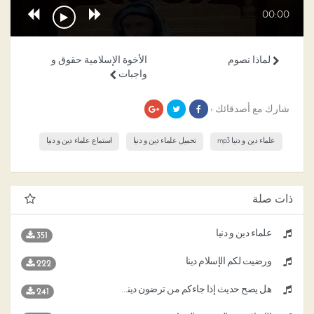
00:00
لماذا نصوم
الأخوة الإسلامية حقوق و
واجبات
شارك مع أصدقائك ›
علماء دين و دنيا mp3
تحميل علماء دين و دنيا
استماع علماء دين و دنيا
ذات صلة
علماء دين و دنيا
351
ورضيت لكم الإسلام دينا
222
هل يصح حديث إذا جاءكم من ترضون دينه وخلقه فزوجوه
241