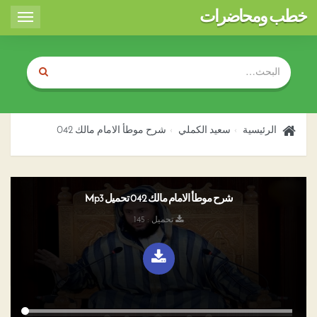
خطب ومحاضرات
Toggle
igation
الرئيسية
سعيد الكملي
شرح موطأ الامام مالك 042
شرح موطأ الامام مالك 042 تحميل Mp3
تحميل : 145