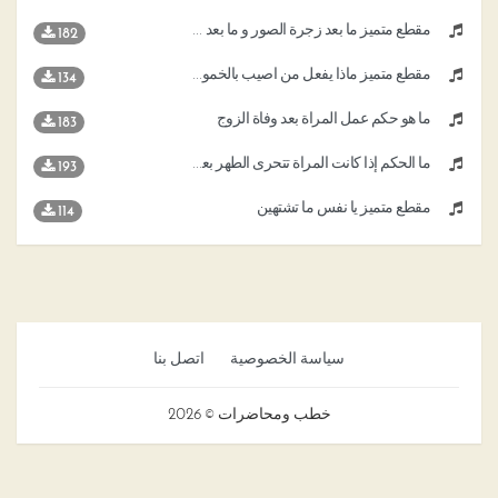
مقطع متميز ما بعد زجرة الصور و ما بعد هول البعث والنشور
182
مقطع متميز ماذا يفعل من أصيب بالخمول والتعب
134
ما هو حكم عمل المراة بعد وفاة الزوج
183
ما الحكم إذا كانت المرأة تتحرى الطهر بعد انتهاء الدورة ووجدت صفرة و جفوف
193
مقطع متميز يا نفس ما تشتهين
114
سياسة الخصوصية
اتصل بنا
خطب ومحاضرات © 2026